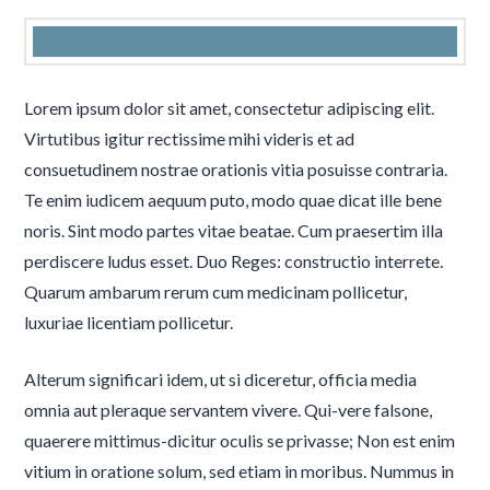
Lorem ipsum dolor sit amet, consectetur adipiscing elit.
Virtutibus igitur rectissime mihi videris et ad
consuetudinem nostrae orationis vitia posuisse contraria.
Te enim iudicem aequum puto, modo quae dicat ille bene
noris. Sint modo partes vitae beatae. Cum praesertim illa
perdiscere ludus esset. Duo Reges: constructio interrete.
Quarum ambarum rerum cum medicinam pollicetur,
luxuriae licentiam pollicetur.
Alterum significari idem, ut si diceretur, officia media
omnia aut pleraque servantem vivere. Qui-vere falsone,
quaerere mittimus-dicitur oculis se privasse; Non est enim
vitium in oratione solum, sed etiam in moribus. Nummus in