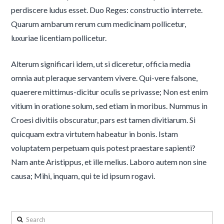
perdiscere ludus esset. Duo Reges: constructio interrete.
Quarum ambarum rerum cum medicinam pollicetur,
luxuriae licentiam pollicetur.
Alterum significari idem, ut si diceretur, officia media
omnia aut pleraque servantem vivere. Qui-vere falsone,
quaerere mittimus-dicitur oculis se privasse; Non est enim
vitium in oratione solum, sed etiam in moribus. Nummus in
Croesi divitiis obscuratur, pars est tamen divitiarum. Si
quicquam extra virtutem habeatur in bonis. Istam
voluptatem perpetuam quis potest praestare sapienti?
Nam ante Aristippus, et ille melius. Laboro autem non sine
causa; Mihi, inquam, qui te id ipsum rogavi.
Search